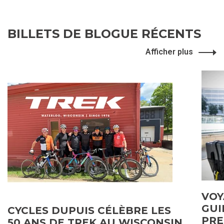
BILLETS DE BLOGUE RÉCENTS
Afficher plus
VOY
GUI
CYCLES DUPUIS CÉLÈBRE LES
PRE
50 ANS DE TREK AU WISCONSIN