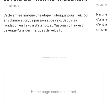
20 Jul 
27 Jul 2026
Partir 
Cette année marque une étape historique pour Trek : 50
d’une 
ans d'innovation, de passion et de vélo. Depuis sa
d’entr
fondation en 1976 à Waterloo, au Wisconsin, Trek est
simplem
devenue l'une des marques de vélos l...
1
2
3
Home page content not set