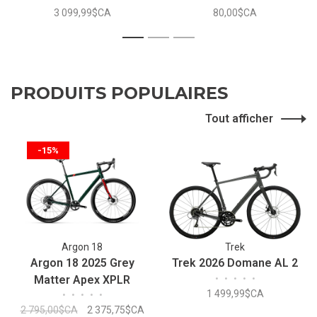
3 099,99$CA
80,00$CA
1
2
3
PRODUITS POPULAIRES
Tout afficher
-15%
Argon 18
Trek
Argon 18 2025 Grey
Trek 2026 Domane AL 2
Matter Apex XPLR
•
•
•
•
•
1 499,99$CA
•
•
•
•
•
2 795,00$CA
2 375,75$CA