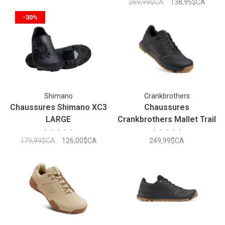
269,99$CA
138,95$CA
-30%
Shimano
Crankbrothers
Chaussures Shimano XC3
Chaussures
LARGE
Crankbrothers Mallet Trail
•
•
•
•
•
•
•
•
•
•
Lace Clip-In
179,99$CA
126,00$CA
249,99$CA