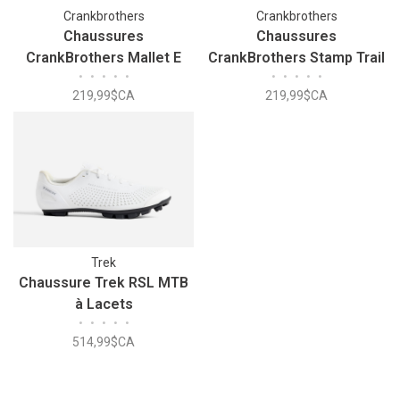
Crankbrothers
Crankbrothers
Chaussures
Chaussures
CrankBrothers Mallet E
CrankBrothers Stamp Trail
•
•
•
•
•
•
•
•
•
•
Lace
Lace
219,99$CA
219,99$CA
Trek
Chaussure Trek RSL MTB
à Lacets
•
•
•
•
•
514,99$CA