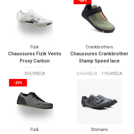
-46%
Fizik
Crankbrothers
Chaussures Fizik Vento
Chaussures Crankbrother
Proxy Carbon
Stamp Speed lace
•
•
•
•
•
•
•
•
•
•
359,99$CA
219,99$CA
119,49$CA
-23%
Fizik
Shimano