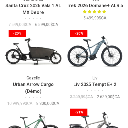
Santa Cruz 2026 Vala 1 AL
Trek 2026 Domane+ ALR 5
MX Deore
5 499,99$CA
•
•
•
•
•
7 549,00$CA
6 599,00$CA
-20%
-20%
Gazelle
Liv
Urban Arrow Cargo
Liv 2025 Tempt E+ 2
(Démo)
•
•
•
•
•
3 299,99$CA
2 639,00$CA
•
•
•
•
•
10 999,99$CA
8 800,00$CA
-21%