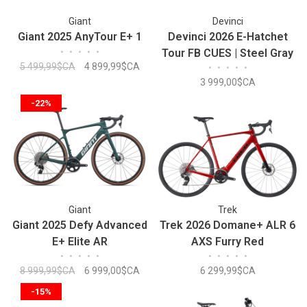
Giant
Devinci
Giant 2025 AnyTour E+ 1
Devinci 2026 E-Hatchet
•
•
•
•
•
Tour FB CUES | Steel Gray
5 499,99$CA
4 899,99$CA
•
•
•
•
•
3 999,00$CA
-22%
Giant
Trek
Giant 2025 Defy Advanced
Trek 2026 Domane+ ALR 6
E+ Elite AR
AXS Furry Red
•
•
•
•
•
•
•
•
•
•
8 999,99$CA
6 999,00$CA
6 299,99$CA
-15%