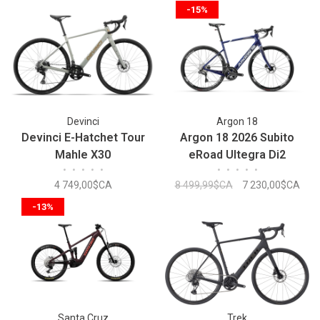
-15%
Devinci
Argon 18
Devinci E-Hatchet Tour
Argon 18 2026 Subito
Mahle X30
eRoad Ultegra Di2
•
•
•
•
•
•
•
•
•
•
4 749,00$CA
8 499,99$CA
7 230,00$CA
-13%
Santa Cruz
Trek