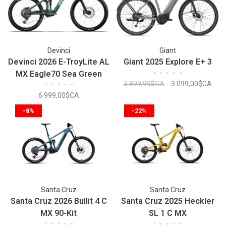
Devinci
Giant
Devinci 2026 E-TroyLite AL
Giant 2025 Explore E+ 3
MX Eagle70 Sea Green
•
•
•
•
•
3 899,99$CA
3 099,00$CA
•
•
•
•
•
6 999,00$CA
-8%
-22%
Santa Cruz
Santa Cruz
Santa Cruz 2026 Bullit 4 C
Santa Cruz 2025 Heckler
MX 90-Kit
SL 1 C MX
•
•
•
•
•
•
•
•
•
•