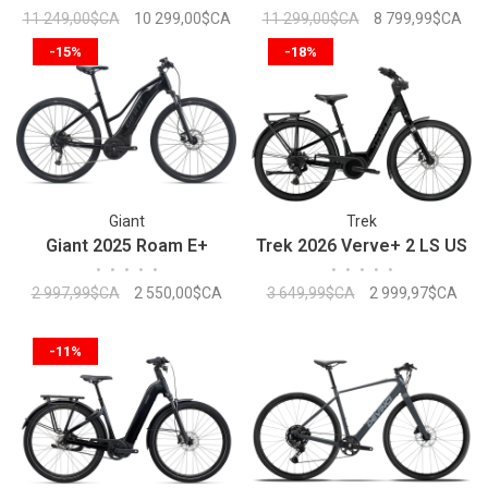
11 249,00$CA
10 299,00$CA
11 299,00$CA
8 799,99$CA
-15%
-18%
Giant
Trek
Giant 2025 Roam E+
Trek 2026 Verve+ 2 LS US
•
•
•
•
•
•
•
•
•
•
2 997,99$CA
2 550,00$CA
3 649,99$CA
2 999,97$CA
-11%