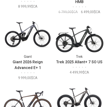
•
•
•
•
•
HMB
8 999,99$CA
•
•
•
•
•
6 799,00$CA
6 499,00$CA
Giant
Trek
Giant 2026 Reign
Trek 2025 Allant+ 7 SO US
Advanced E+ 1
•
•
•
•
•
4 499,99$CA
•
•
•
•
•
Mercury/Carbon Smoke
9 999,00$CA