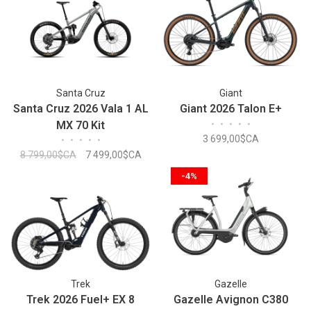
Santa Cruz
Giant
Santa Cruz 2026 Vala 1 AL
Giant 2026 Talon E+
MX 70 Kit
•
•
•
•
•
3 699,00$CA
•
•
•
•
•
8 799,00$CA
7 499,00$CA
-4%
Trek
Gazelle
Trek 2026 Fuel+ EX 8
Gazelle Avignon C380