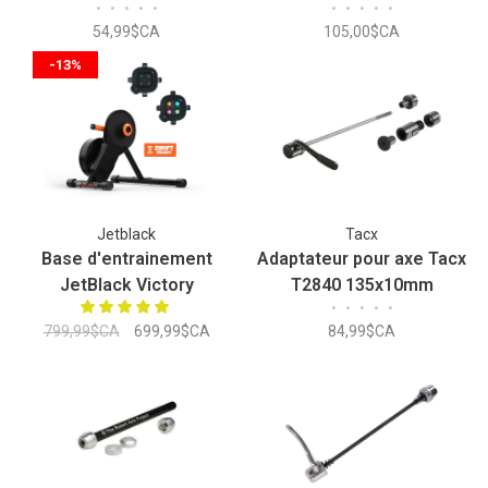
•
•
•
•
•
•
•
•
•
•
54,99$CA
105,00$CA
-13%
Jetblack
Tacx
Base d'entrainement
Adaptateur pour axe Tacx
JetBlack Victory
T2840 135x10mm
•
•
•
•
•
Intelligente
799,99$CA
699,99$CA
84,99$CA