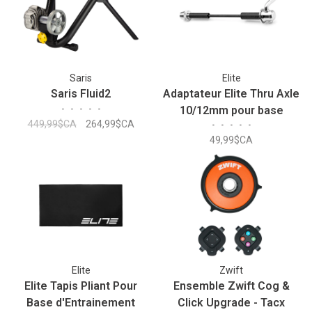
Saris
Elite
Saris Fluid2
Adaptateur Elite Thru Axle
•
•
•
•
•
10/12mm pour base
449,99$CA
264,99$CA
•
•
•
•
•
d'entraînement
49,99$CA
Real/Qubo/Novo
Elite
Zwift
Elite Tapis Pliant Pour
Ensemble Zwift Cog &
Base d'Entrainement
Click Upgrade - Tacx