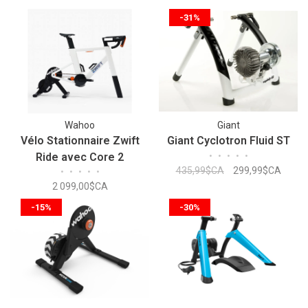
-31%
Wahoo
Giant
Vélo Stationnaire Zwift
Giant Cyclotron Fluid ST
Ride avec Core 2
•
•
•
•
•
435,99$CA
299,99$CA
•
•
•
•
•
2 099,00$CA
-15%
-30%