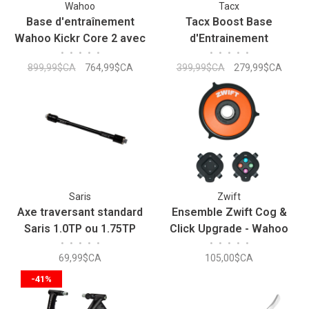
Wahoo
Tacx
Base d'entraînement
Tacx Boost Base
Wahoo Kickr Core 2 avec
d'Entrainement
•
•
•
•
•
•
•
•
•
•
Cog
899,99$CA
764,99$CA
399,99$CA
279,99$CA
Saris
Zwift
Axe traversant standard
Ensemble Zwift Cog &
Saris 1.0TP ou 1.75TP
Click Upgrade - Wahoo
•
•
•
•
•
•
•
•
•
•
142X12
69,99$CA
105,00$CA
-41%