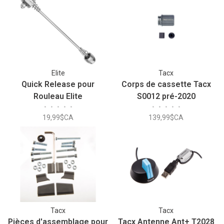
Elite
Tacx
Quick Release pour
Corps de cassette Tacx
Rouleau Elite
S0012 pré-2020
•
•
•
•
•
•
•
•
•
•
Shimano/Sram
19,99$CA
139,99$CA
Tacx
Tacx
Pièces d'assemblage pour
Tacx Antenne Ant+ T2028