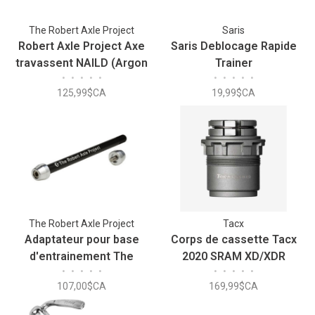
The Robert Axle Project
Saris
Robert Axle Project Axe
Saris Deblocage Rapide
travassent NAILD (Argon
Trainer
•
•
•
•
•
•
•
•
•
•
18/Marin) M12 x 142mm
125,99$CA
19,99$CA
(TRA217.N)
The Robert Axle Project
Tacx
Adaptateur pour base
Corps de cassette Tacx
d'entrainement The
2020 SRAM XD/XDR
•
•
•
•
•
•
•
•
•
•
Robert Axle Project
107,00$CA
169,99$CA