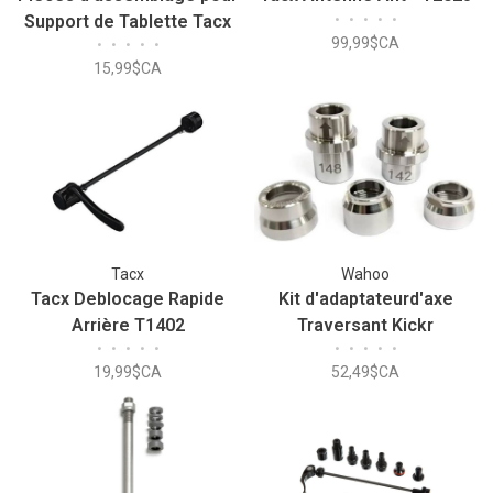
Support de Tablette Tacx
•
•
•
•
•
99,99$CA
•
•
•
•
•
15,99$CA
Tacx
Wahoo
Tacx Deblocage Rapide
Kit d'adaptateurd'axe
Arrière T1402
Traversant Kickr
•
•
•
•
•
•
•
•
•
•
142/148mm
19,99$CA
52,49$CA