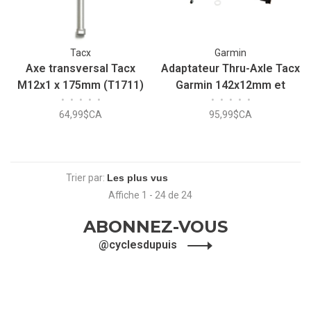
Tacx
Garmin
Axe transversal Tacx
Adaptateur Thru-Axle Tacx
M12x1 x 175mm (T1711)
Garmin 142x12mm et
•
•
•
•
•
•
•
•
•
•
148x12mm
64,99$CA
95,99$CA
Trier par:
Affiche 1 - 24 de 24
ABONNEZ-VOUS
@cyclesdupuis