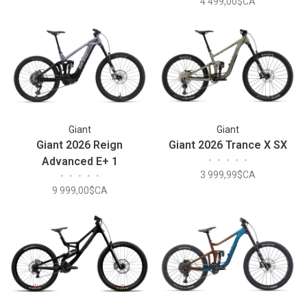
4 499,00$CA
Giant
Giant
Giant 2026 Reign
Giant 2026 Trance X SX
Advanced E+ 1
•
•
•
•
•
3 999,99$CA
•
•
•
•
•
Mercury/Carbon Smoke
9 999,00$CA