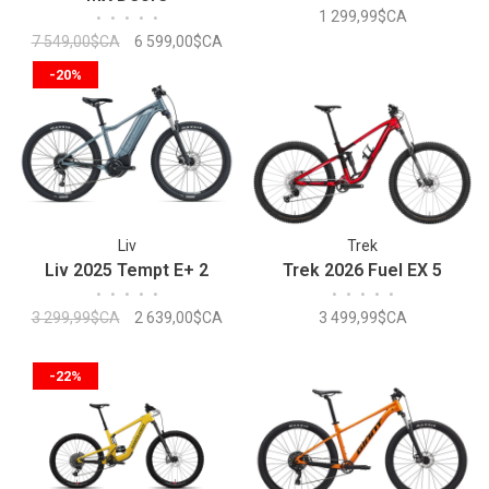
1 299,99$CA
•
•
•
•
•
7 549,00$CA
6 599,00$CA
-20%
Liv
Trek
Liv 2025 Tempt E+ 2
Trek 2026 Fuel EX 5
•
•
•
•
•
•
•
•
•
•
3 299,99$CA
2 639,00$CA
3 499,99$CA
-22%