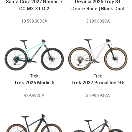
Santa Cruz 2027 Nomad 7
Devinci 2026 Troy ST
CC MX XT Di2
Deore Base | Black Dust
•
•
•
•
•
•
•
•
•
•
10 599,00$CA
3 199,00$CA
Trek
Trek
Trek 2026 Marlin 5
Trek 2027 Procaliber 9.5
•
•
•
•
•
•
•
•
•
•
929,99$CA
3 399,99$CA