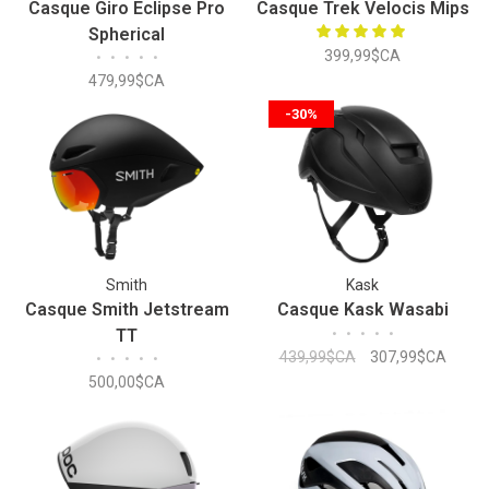
Casque Giro Eclipse Pro
Casque Trek Velocis Mips
Spherical
399,99$CA
•
•
•
•
•
479,99$CA
-30%
Smith
Kask
Casque Smith Jetstream
Casque Kask Wasabi
TT
•
•
•
•
•
439,99$CA
307,99$CA
•
•
•
•
•
500,00$CA