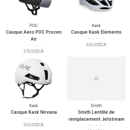
POC
Kask
Casque Aero POC Procen
Casque Kask Elemento
Air
•
•
•
•
•
550,00$CA
•
•
•
•
•
570,00$CA
Kask
Smith
Casque Kask Nirvana
Smith Lentille de
•
•
•
•
•
remplacement Jetstream
550,00$CA
•
•
•
•
•
TT