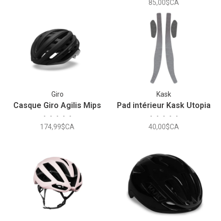
85,00$CA
Giro
Kask
Casque Giro Agilis Mips
Pad intérieur Kask Utopia
•
•
•
•
•
•
•
•
•
•
174,99$CA
40,00$CA