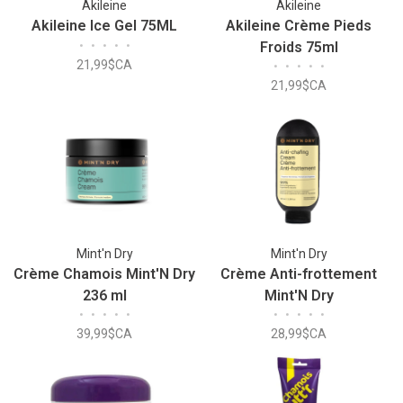
Akileine
Akileine
Akileine Ice Gel 75ML
Akileine Crème Pieds
•
•
•
•
•
Froids 75ml
21,99$CA
•
•
•
•
•
21,99$CA
Mint'n Dry
Mint'n Dry
Crème Chamois Mint'N Dry
Crème Anti-frottement
236 ml
Mint'N Dry
•
•
•
•
•
•
•
•
•
•
39,99$CA
28,99$CA