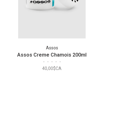
Assos
Assos Creme Chamois 200ml
•
•
•
•
•
40,00$CA