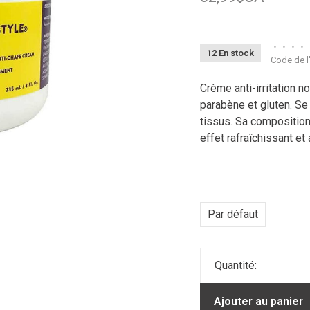
•
•
•
•
12 En stock
Code de l'
Crème anti-irritation no
parabène et gluten. Se
tissus. Sa compositio
effet rafraîchissant et 
Par défaut
Quantité:
Ajouter au panier