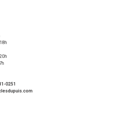
h
 18h
 20h
7h
81-0251
clesdupuis.com