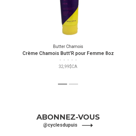
Butter Chamois
Crème Chamois Butt'R pour Femme 8oz
•
•
•
•
•
32,99$CA
1
2
ABONNEZ-VOUS
@cyclesdupuis