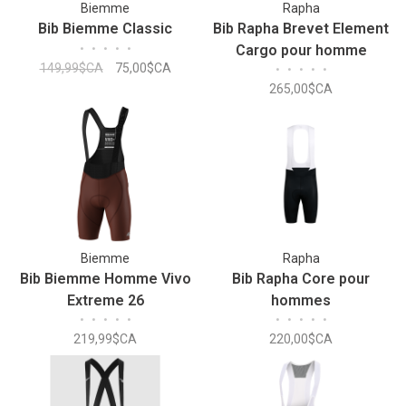
Biemme
Rapha
Bib Biemme Classic
Bib Rapha Brevet Element
•
•
•
•
•
Cargo pour homme
149,99$CA
75,00$CA
•
•
•
•
•
265,00$CA
Biemme
Rapha
Bib Biemme Homme Vivo
Bib Rapha Core pour
Extreme 26
hommes
•
•
•
•
•
•
•
•
•
•
219,99$CA
220,00$CA