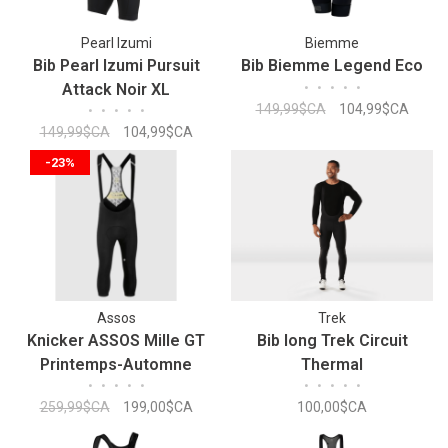
Pearl Izumi
Biemme
Bib Pearl Izumi Pursuit
Bib Biemme Legend Eco
Attack Noir XL
•
•
•
•
•
149,99$CA
104,99$CA
•
•
•
•
•
149,99$CA
104,99$CA
-23%
Assos
Trek
Knicker ASSOS Mille GT
Bib long Trek Circuit
Printemps-Automne
Thermal
•
•
•
•
•
•
•
•
•
•
259,99$CA
199,00$CA
100,00$CA