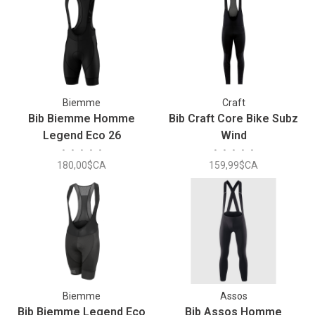
Biemme
Craft
Bib Biemme Homme
Bib Craft Core Bike Subz
Legend Eco 26
Wind
•
•
•
•
•
•
•
•
•
•
180,00$CA
159,99$CA
Biemme
Assos
Bib Biemme Legend Eco
Bib Assos Homme