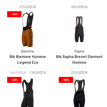
•
•
•
•
•
•
•
•
•
•
310,00$CA
300,00$CA
-15%
Biemme
Rapha
Bib Biemme Homme
Bib Rapha Brevet Element
Legend Eco
Homme
•
•
•
•
•
•
•
•
•
•
160,00$CA
136,00$CA
255,00$CA
-30%
-30%