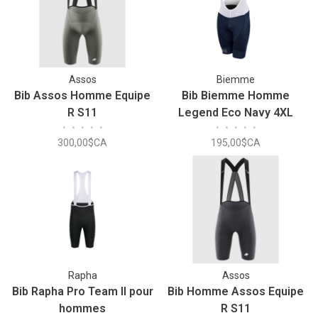
Assos
Biemme
Bib Assos Homme Equipe
Bib Biemme Homme
R S11
Legend Eco Navy 4XL
•
•
•
•
•
•
•
•
•
•
300,00$CA
195,00$CA
Rapha
Assos
Bib Rapha Pro Team II pour
Bib Homme Assos Equipe
hommes
R S11