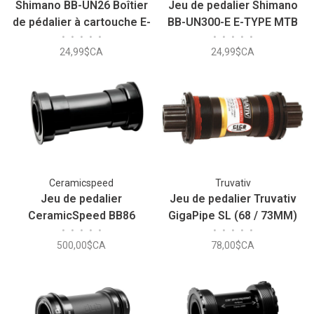
Shimano BB-UN26 Boîtier
Jeu de pedalier Shimano
de pédalier à cartouche E-
BB-UN300-E E-TYPE MTB
•
•
•
•
•
•
•
•
•
•
Type
68 x 122.5mm
24,99$CA
24,99$CA
Ceramicspeed
Truvativ
Jeu de pedalier
Jeu de pedalier Truvativ
CeramicSpeed BB86
GigaPipe SL (68 / 73MM)
•
•
•
•
•
•
•
•
•
•
113mm
500,00$CA
78,00$CA