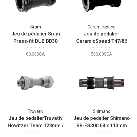
Sram
Ceramicspeed
Jeu de pédalier Sram
Jeu de pédalier
Press-fit DUB BB30
CeramicSpeed T47/86
•
•
•
•
•
•
•
•
•
•
Shimano 47X86/85 FSA
60,00$CA
500,00$CA
24mm
Truvativ
Shimano
Jeu de pedalierTruvativ
Jeu de pedalier Shimano
Howitzer Team 128mm /
BB-ES300 68 x 113mm
•
•
•
•
•
•
•
•
•
•
100mm
(Anglais)