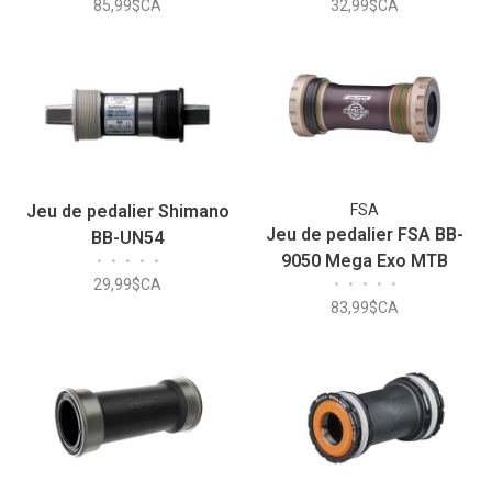
85,99$CA
32,99$CA
Jeu de pedalier Shimano
FSA
Jeu de pedalier FSA BB-
BB-UN54
9050 Mega Exo MTB
•
•
•
•
•
29,99$CA
•
•
•
•
•
68/73mm Steel 200-1852
83,99$CA