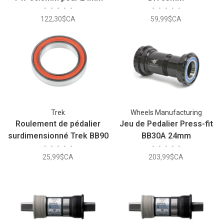
•
•
•
•
•
•
•
•
•
•
122,30$CA
59,99$CA
Trek
Wheels Manufacturing
Roulement de pédalier
Jeu de Pedalier Press-fit
surdimensionné Trek BB90
BB30A 24mm
•
•
•
•
•
•
•
•
•
•
Shimano V2
25,99$CA
203,99$CA