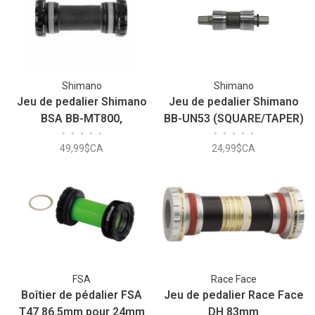
Shimano
Shimano
Jeu de pedalier Shimano
Jeu de pedalier Shimano
BSA BB-MT800,
BB-UN53 (SQUARE/TAPER)
•
•
•
•
•
•
•
•
•
•
Adaptateur Droit & Gauche
68-107
49,99$CA
24,99$CA
FSA
Race Face
Boîtier de pédalier FSA
Jeu de pedalier Race Face
T47 86.5mm pour 24mm
DH 83mm