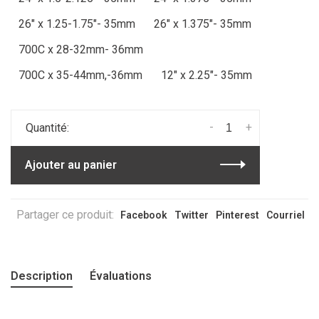
26" x 1.25-1.75"- 35mm
26" x 1.375"- 35mm
700C x 28-32mm- 36mm
700C x 35-44mm,-36mm
12" x 2.25"- 35mm
-
+
Quantité:
Ajouter au panier
Partager ce produit:
Facebook
Twitter
Pinterest
Courriel
Description
Évaluations