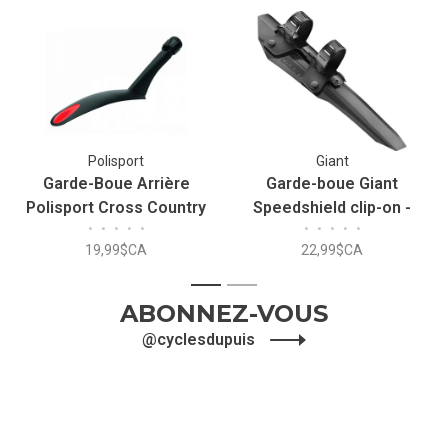
Polisport
Giant
Garde-Boue Arrière
Garde-boue Giant
Polisport Cross Country
Speedshield clip-on -
•
•
•
•
•
•
•
•
•
•
Avant
19,99$CA
22,99$CA
1
2
ABONNEZ-VOUS
@cyclesdupuis