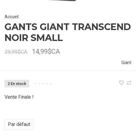
Accueil
GANTS GIANT TRANSCEND
NOIR SMALL
14,99$CA
29,99$CA
Giant
2 En stock
•
•
•
•
•
Vente Finale !
Par défaut