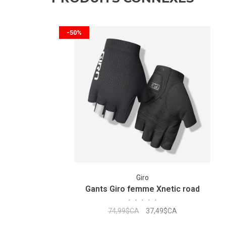
-50%
Giro
Gants Giro femme Xnetic road
•
•
•
•
•
74,99$CA
37,49$CA