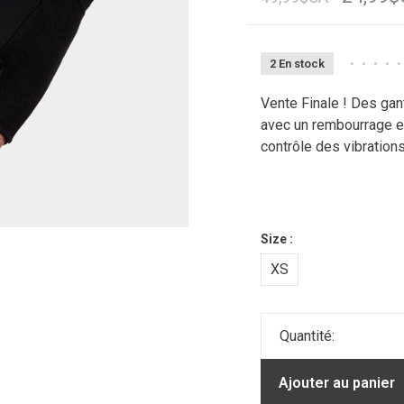
2 En stock
•
•
•
•
•
Vente Finale ! Des ga
avec un rembourrage en
contrôle des vibrations
Size :
XS
Quantité:
Ajouter au panier