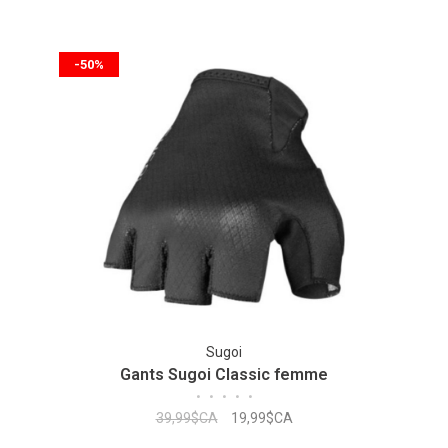
-50%
Sugoi
Gants Sugoi Classic femme
•
•
•
•
•
39,99$CA
19,99$CA