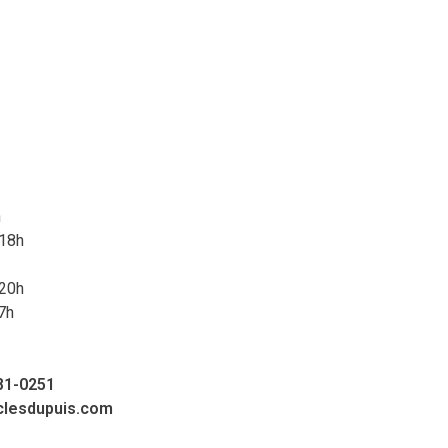
h
 18h
 20h
7h
81-0251
clesdupuis.com