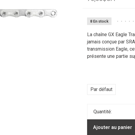
8 En stock
•
•
•
•
•
La chaîne GX Eagle Tra
jamais conçue par SRA
transmission Eagle, ce
présente une partie su
Par défaut
Quantité:
Ajouter au panier