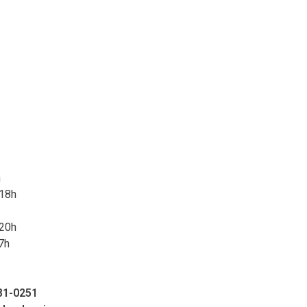
h
 18h
 20h
7h
81-0251