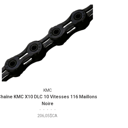
KMC
Chaîne KMC X10 DLC 10 Vitesses 116 Maillons
Noire
•
•
•
•
•
206,05$CA