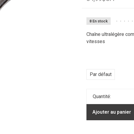
8 En stock
•
•
•
•
•
Chaîne ultralégère co
vitesses
Par défaut
Quantité:
Ajouter au panier